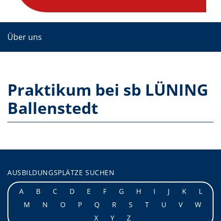
Über uns
Praktikum bei sb LÜNING
Ballenstedt
AUSBILDUNGSPLÄTZE SUCHEN
A
B
C
D
E
F
G
H
I
J
K
L
M
N
O
P
Q
R
S
T
U
V
W
X
Y
Z