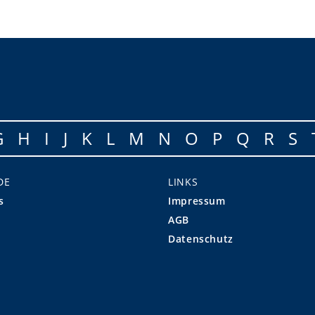
G
H
I
J
K
L
M
N
O
P
Q
R
S
DE
LINKS
s
Impressum
AGB
Datenschutz