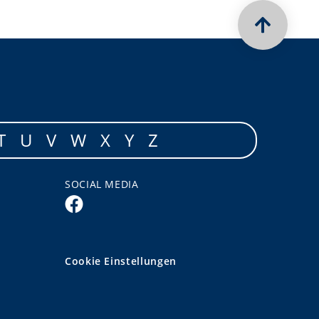
T
U
V
W
X
Y
Z
SOCIAL MEDIA
Cookie Einstellungen