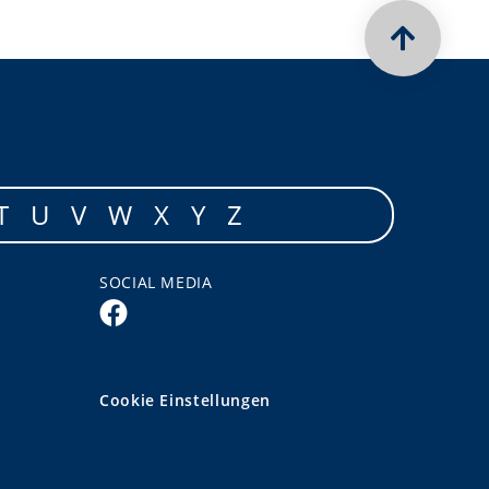
T
U
V
W
X
Y
Z
SOCIAL MEDIA
Cookie Einstellungen