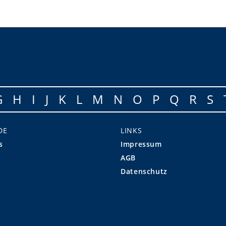
G
H
I
J
K
L
M
N
O
P
Q
R
S
DE
LINKS
s
Impressum
AGB
Datenschutz