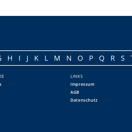
G
H
I
J
K
L
M
N
O
P
Q
R
S
DE
LINKS
s
Impressum
AGB
Datenschutz