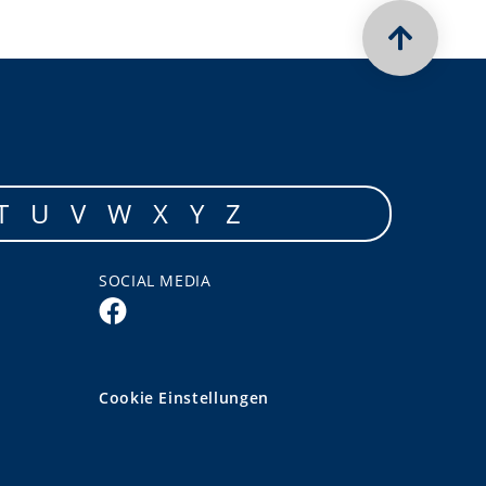
T
U
V
W
X
Y
Z
SOCIAL MEDIA
Cookie Einstellungen