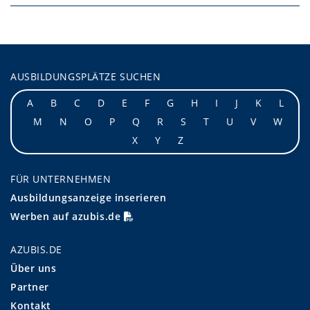
AUSBILDUNGSPLÄTZE SUCHEN
A
B
C
D
E
F
G
H
I
J
K
L
M
N
O
P
Q
R
S
T
U
V
W
X
Y
Z
FÜR UNTERNEHMEN
Ausbildungsanzeige inserieren
Werben auf azubis.de
AZUBIS.DE
Über uns
Partner
Kontakt