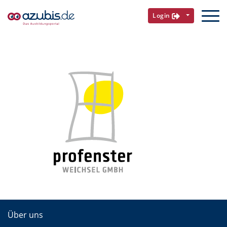
Login
Über uns