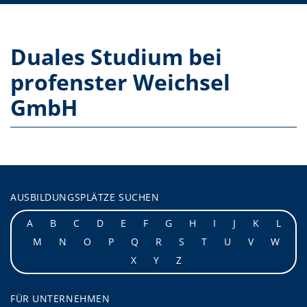
Duales Studium bei
profenster Weichsel
GmbH
AUSBILDUNGSPLÄTZE SUCHEN
A
B
C
D
E
F
G
H
I
J
K
L
M
N
O
P
Q
R
S
T
U
V
W
X
Y
Z
FÜR UNTERNEHMEN