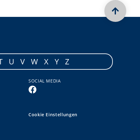
T
U
V
W
X
Y
Z
SOCIAL MEDIA
Cookie Einstellungen