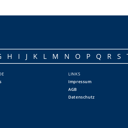
G
H
I
J
K
L
M
N
O
P
Q
R
S
DE
LINKS
s
Impressum
AGB
Datenschutz