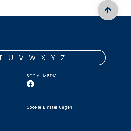
T
U
V
W
X
Y
Z
SOCIAL MEDIA
Cookie Einstellungen