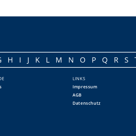
G
H
I
J
K
L
M
N
O
P
Q
R
S
DE
LINKS
s
Impressum
AGB
Datenschutz