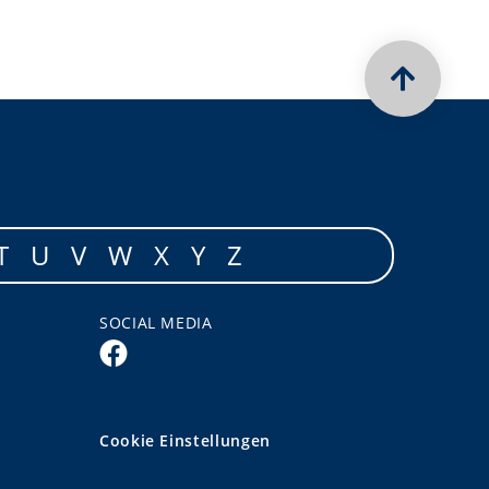
T
U
V
W
X
Y
Z
SOCIAL MEDIA
Cookie Einstellungen