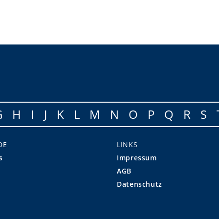
G
H
I
J
K
L
M
N
O
P
Q
R
S
DE
LINKS
s
Impressum
AGB
Datenschutz