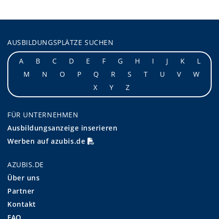
AUSBILDUNGSPLÄTZE SUCHEN
A
B
C
D
E
F
G
H
I
J
K
L
M
N
O
P
Q
R
S
T
U
V
W
X
Y
Z
FÜR UNTERNEHMEN
Ausbildungsanzeige inserieren
Werben auf azubis.de
AZUBIS.DE
Über uns
Partner
Kontakt
FAQ