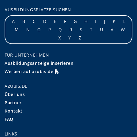
AUSBILDUNGSPLÄTZE SUCHEN
A
B
C
D
E
F
G
H
I
J
K
L
M
N
O
P
Q
R
S
T
U
V
W
X
Y
Z
FÜR UNTERNEHMEN
Ausbildungsanzeige inserieren
Werben auf azubis.de
AZUBIS.DE
Über uns
Partner
Kontakt
FAQ
LINKS