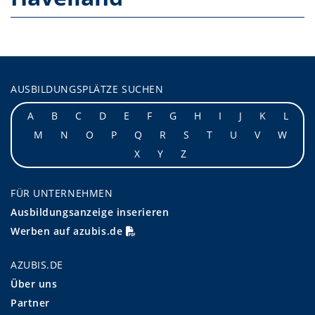
AUSBILDUNGSPLÄTZE SUCHEN
A
B
C
D
E
F
G
H
I
J
K
L
M
N
O
P
Q
R
S
T
U
V
W
X
Y
Z
FÜR UNTERNEHMEN
Ausbildungsanzeige inserieren
Werben auf azubis.de
AZUBIS.DE
Über uns
Partner