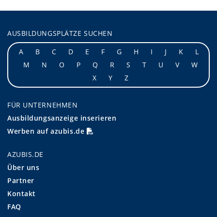
AUSBILDUNGSPLÄTZE SUCHEN
A
B
C
D
E
F
G
H
I
J
K
L
M
N
O
P
Q
R
S
T
U
V
W
X
Y
Z
FÜR UNTERNEHMEN
Ausbildungsanzeige inserieren
Werben auf azubis.de
AZUBIS.DE
Über uns
Partner
Kontakt
FAQ