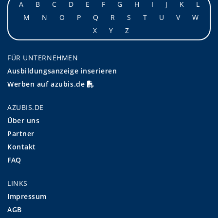
A
B
C
D
E
F
G
H
I
J
K
L
M
N
O
P
Q
R
S
T
U
V
W
X
Y
Z
FÜR UNTERNEHMEN
Ausbildungsanzeige inserieren
Werben auf azubis.de
AZUBIS.DE
Über uns
Partner
Kontakt
FAQ
LINKS
Impressum
AGB