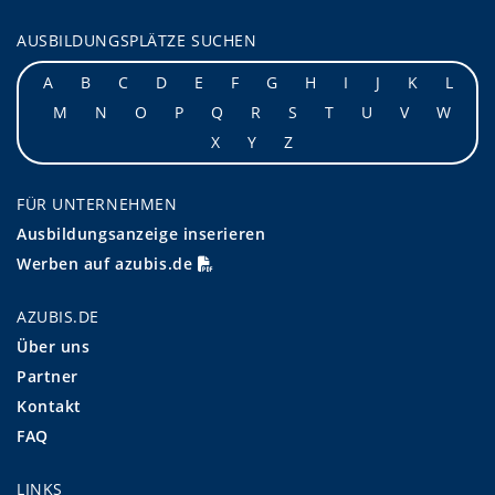
AUSBILDUNGSPLÄTZE SUCHEN
A
B
C
D
E
F
G
H
I
J
K
L
M
N
O
P
Q
R
S
T
U
V
W
X
Y
Z
FÜR UNTERNEHMEN
Ausbildungsanzeige inserieren
Werben auf azubis.de
AZUBIS.DE
Über uns
Partner
Kontakt
FAQ
LINKS