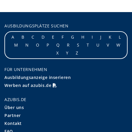
AUSBILDUNGSPLÄTZE SUCHEN
A
B
C
D
E
F
G
H
I
J
K
L
M
N
O
P
Q
R
S
T
U
V
W
X
Y
Z
FÜR UNTERNEHMEN
Ausbildungsanzeige inserieren
Werben auf azubis.de
AZUBIS.DE
Über uns
Partner
Kontakt
FAQ