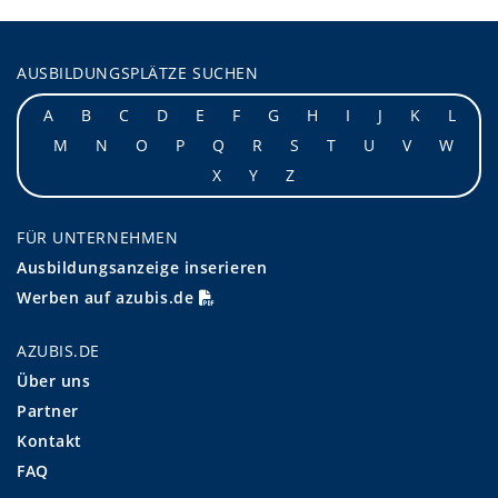
AUSBILDUNGSPLÄTZE SUCHEN
A
B
C
D
E
F
G
H
I
J
K
L
M
N
O
P
Q
R
S
T
U
V
W
X
Y
Z
FÜR UNTERNEHMEN
Ausbildungsanzeige inserieren
Werben auf azubis.de
AZUBIS.DE
Über uns
Partner
Kontakt
FAQ