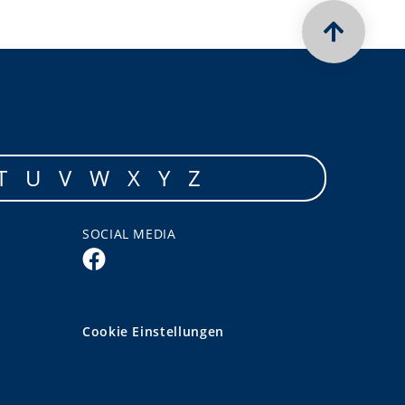
T
U
V
W
X
Y
Z
SOCIAL MEDIA
Cookie Einstellungen