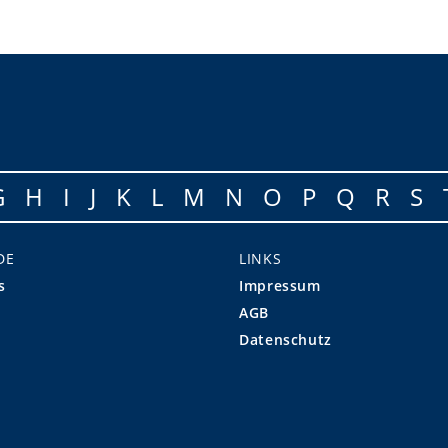
G
H
I
J
K
L
M
N
O
P
Q
R
S
DE
LINKS
s
Impressum
AGB
Datenschutz