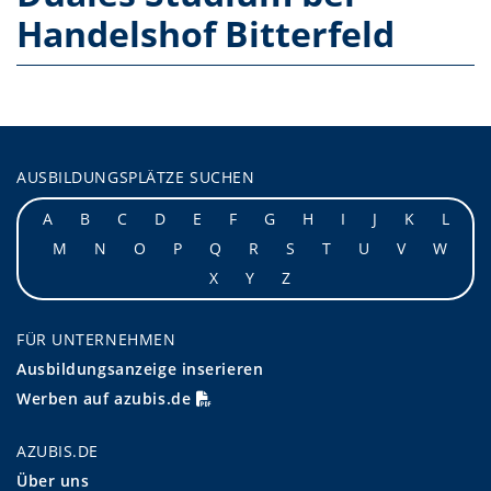
Handelshof Bitterfeld
AUSBILDUNGSPLÄTZE SUCHEN
A
B
C
D
E
F
G
H
I
J
K
L
M
N
O
P
Q
R
S
T
U
V
W
X
Y
Z
FÜR UNTERNEHMEN
Ausbildungsanzeige inserieren
Werben auf azubis.de
AZUBIS.DE
Über uns