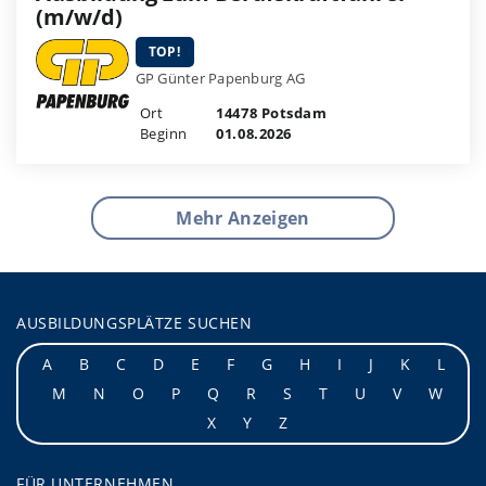
(m/w/d)
TOP!
GP Günter Papenburg AG
Ort
14478 Potsdam
Beginn
01.08.2026
Mehr Anzeigen
AUSBILDUNGSPLÄTZE SUCHEN
A
B
C
D
E
F
G
H
I
J
K
L
M
N
O
P
Q
R
S
T
U
V
W
X
Y
Z
FÜR UNTERNEHMEN