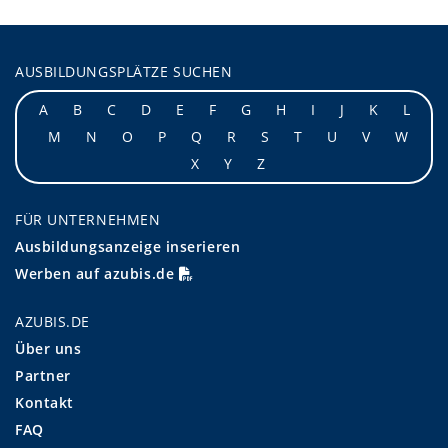
AUSBILDUNGSPLÄTZE SUCHEN
A
B
C
D
E
F
G
H
I
J
K
L
M
N
O
P
Q
R
S
T
U
V
W
X
Y
Z
FÜR UNTERNEHMEN
Ausbildungsanzeige inserieren
Werben auf azubis.de
AZUBIS.DE
Über uns
Partner
Kontakt
FAQ