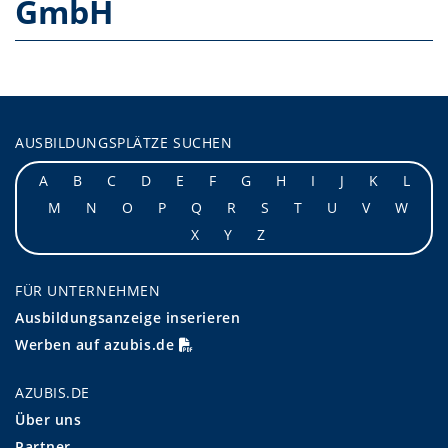
GmbH
AUSBILDUNGSPLÄTZE SUCHEN
A
B
C
D
E
F
G
H
I
J
K
L
M
N
O
P
Q
R
S
T
U
V
W
X
Y
Z
FÜR UNTERNEHMEN
Ausbildungsanzeige inserieren
Werben auf azubis.de
AZUBIS.DE
Über uns
Partner