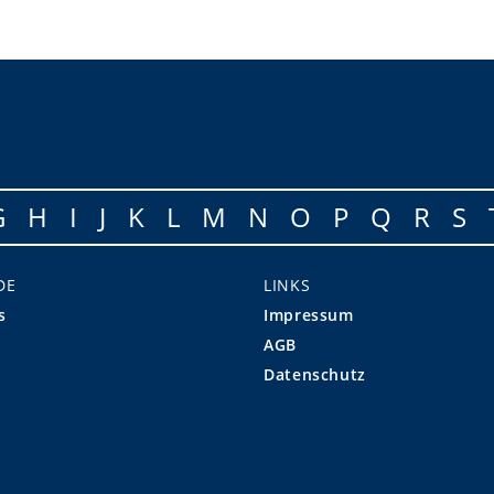
G
H
I
J
K
L
M
N
O
P
Q
R
S
DE
LINKS
s
Impressum
AGB
Datenschutz