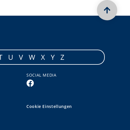
T
U
V
W
X
Y
Z
SOCIAL MEDIA
Cookie Einstellungen