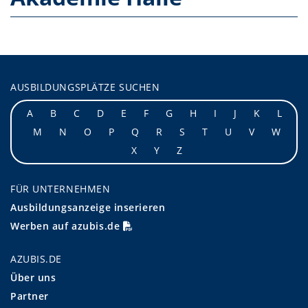
AUSBILDUNGSPLÄTZE SUCHEN
A
B
C
D
E
F
G
H
I
J
K
L
M
N
O
P
Q
R
S
T
U
V
W
X
Y
Z
FÜR UNTERNEHMEN
Ausbildungsanzeige inserieren
Werben auf azubis.de
AZUBIS.DE
Über uns
Partner