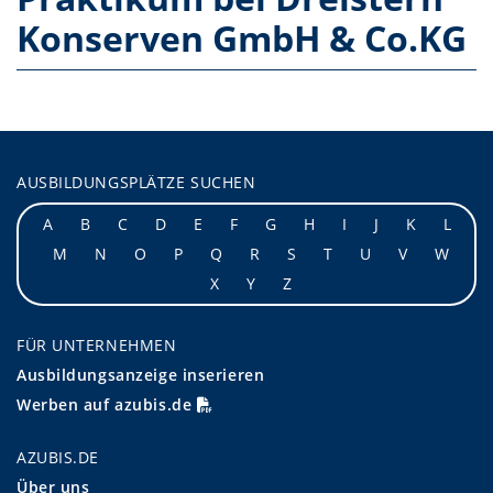
Konserven GmbH & Co.KG
AUSBILDUNGSPLÄTZE SUCHEN
A
B
C
D
E
F
G
H
I
J
K
L
M
N
O
P
Q
R
S
T
U
V
W
X
Y
Z
FÜR UNTERNEHMEN
Ausbildungsanzeige inserieren
Werben auf azubis.de
AZUBIS.DE
Über uns