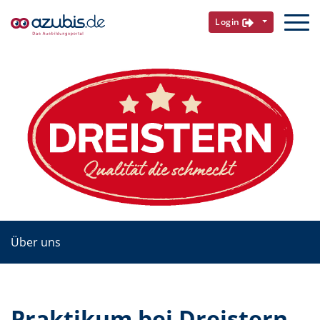
Login
Über uns
Praktikum bei Dreistern