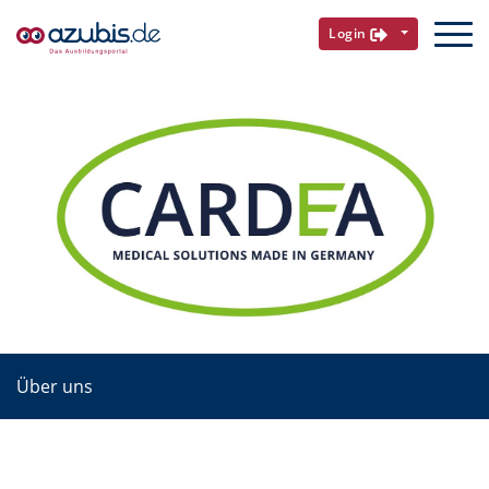
Login
Über uns