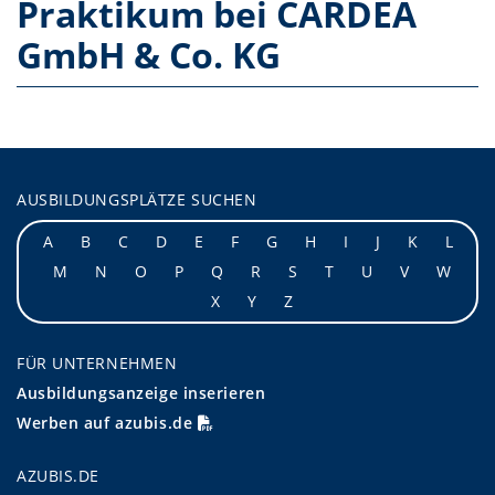
Praktikum bei CARDEA
GmbH & Co. KG
AUSBILDUNGSPLÄTZE SUCHEN
A
B
C
D
E
F
G
H
I
J
K
L
M
N
O
P
Q
R
S
T
U
V
W
X
Y
Z
FÜR UNTERNEHMEN
Ausbildungsanzeige inserieren
Werben auf azubis.de
AZUBIS.DE