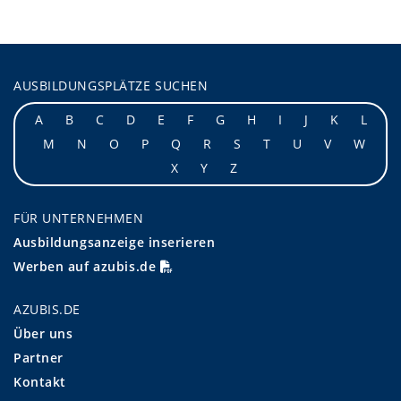
AUSBILDUNGSPLÄTZE SUCHEN
A
B
C
D
E
F
G
H
I
J
K
L
M
N
O
P
Q
R
S
T
U
V
W
X
Y
Z
FÜR UNTERNEHMEN
Ausbildungsanzeige inserieren
Werben auf azubis.de
AZUBIS.DE
Über uns
Partner
Kontakt