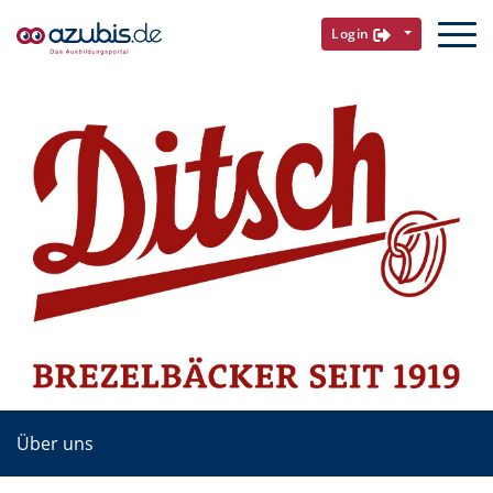
Login
Über uns