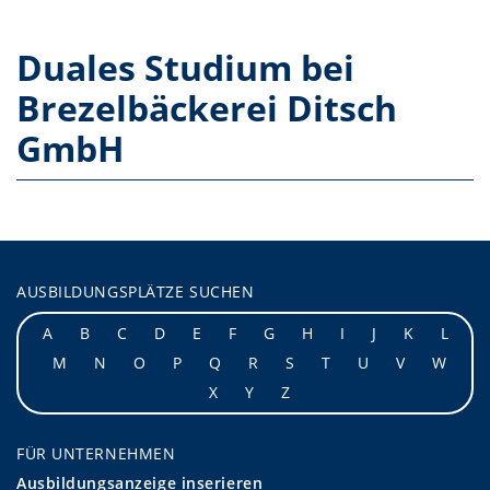
Duales Studium bei
Brezelbäckerei Ditsch
GmbH
AUSBILDUNGSPLÄTZE SUCHEN
A
B
C
D
E
F
G
H
I
J
K
L
M
N
O
P
Q
R
S
T
U
V
W
X
Y
Z
FÜR UNTERNEHMEN
Ausbildungsanzeige inserieren