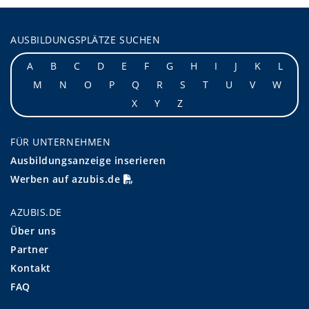
AUSBILDUNGSPLÄTZE SUCHEN
A
B
C
D
E
F
G
H
I
J
K
L
M
N
O
P
Q
R
S
T
U
V
W
X
Y
Z
FÜR UNTERNEHMEN
Ausbildungsanzeige inserieren
Werben auf azubis.de
AZUBIS.DE
Über uns
Partner
Kontakt
FAQ