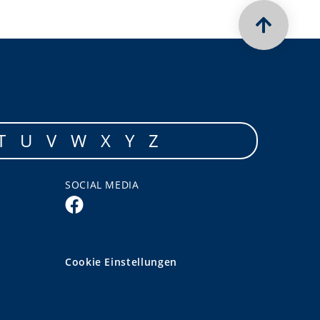
T
U
V
W
X
Y
Z
SOCIAL MEDIA
Cookie Einstellungen