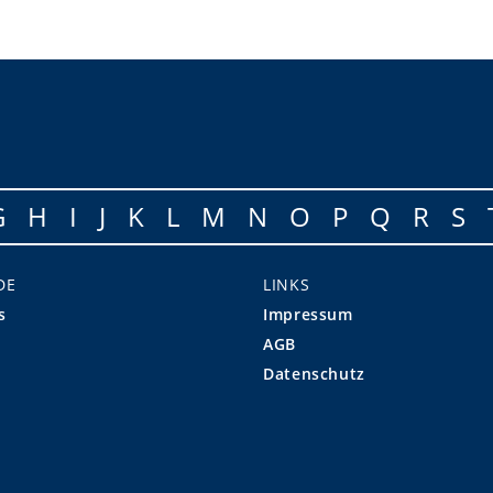
G
H
I
J
K
L
M
N
O
P
Q
R
S
DE
LINKS
s
Impressum
AGB
Datenschutz