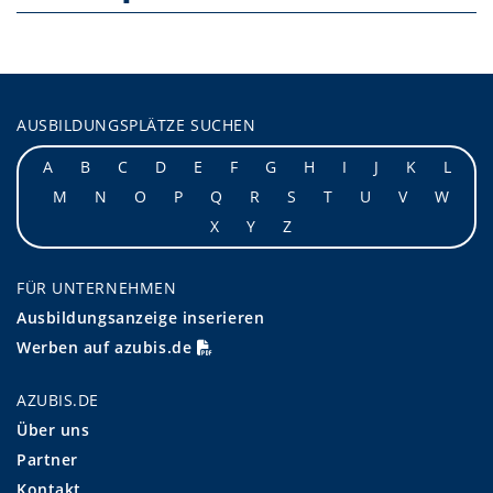
AUSBILDUNGSPLÄTZE SUCHEN
A
B
C
D
E
F
G
H
I
J
K
L
M
N
O
P
Q
R
S
T
U
V
W
X
Y
Z
FÜR UNTERNEHMEN
Ausbildungsanzeige inserieren
Werben auf azubis.de
AZUBIS.DE
Über uns
Partner
Kontakt