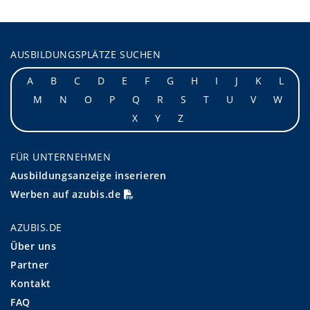
AUSBILDUNGSPLÄTZE SUCHEN
A
B
C
D
E
F
G
H
I
J
K
L
M
N
O
P
Q
R
S
T
U
V
W
X
Y
Z
FÜR UNTERNEHMEN
Ausbildungsanzeige inserieren
Werben auf azubis.de
AZUBIS.DE
Über uns
Partner
Kontakt
FAQ