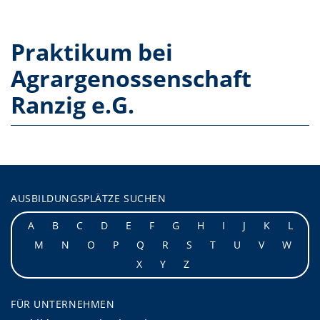
Praktikum bei
Agrargenossenschaft
Ranzig e.G.
AUSBILDUNGSPLÄTZE SUCHEN
A
B
C
D
E
F
G
H
I
J
K
L
M
N
O
P
Q
R
S
T
U
V
W
X
Y
Z
FÜR UNTERNEHMEN