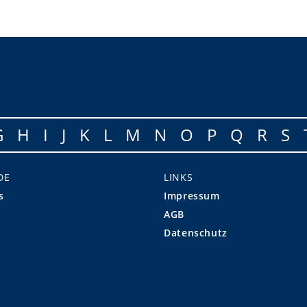
G
H
I
J
K
L
M
N
O
P
Q
R
S
DE
LINKS
s
Impressum
AGB
Datenschutz