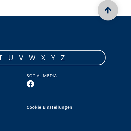
T
U
V
W
X
Y
Z
SOCIAL MEDIA
Cookie Einstellungen