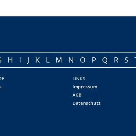
G
H
I
J
K
L
M
N
O
P
Q
R
S
DE
LINKS
s
Impressum
AGB
Datenschutz