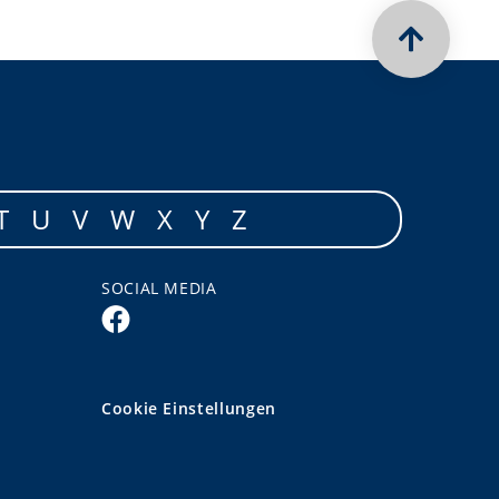
T
U
V
W
X
Y
Z
SOCIAL MEDIA
Cookie Einstellungen