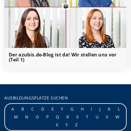
Der azubis.de-Blog ist da! Wir stellen uns vor
(Teil 1)
AUSBILDUNGSPLÄTZE SUCHEN
A
B
C
D
E
F
G
H
I
J
K
L
M
N
O
P
Q
R
S
T
U
V
W
X
Y
Z