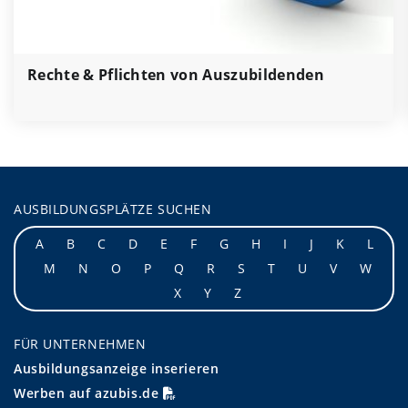
Rechte & Pflichten von Auszubildenden
AUSBILDUNGSPLÄTZE SUCHEN
A
B
C
D
E
F
G
H
I
J
K
L
M
N
O
P
Q
R
S
T
U
V
W
X
Y
Z
FÜR UNTERNEHMEN
Ausbildungsanzeige inserieren
Werben auf azubis.de