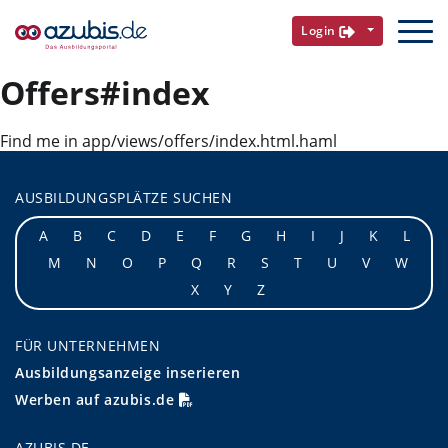
Login
Offers#index
Find me in app/views/offers/index.html.haml
AUSBILDUNGSPLÄTZE SUCHEN
A
B
C
D
E
F
G
H
I
J
K
L
M
N
O
P
Q
R
S
T
U
V
W
X
Y
Z
FÜR UNTERNEHMEN
Ausbildungsanzeige inserieren
Werben auf azubis.de
AZUBIS.DE