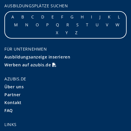
AUSBILDUNGSPLÄTZE SUCHEN
A
B
C
D
E
F
G
H
I
J
K
L
M
N
O
P
Q
R
S
T
U
V
W
X
Y
Z
FÜR UNTERNEHMEN
Ausbildungsanzeige inserieren
Werben auf azubis.de
AZUBIS.DE
Über uns
Partner
Kontakt
FAQ
LINKS