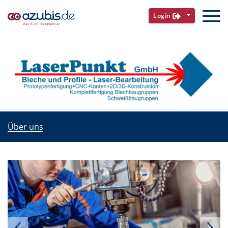
Login
Über uns