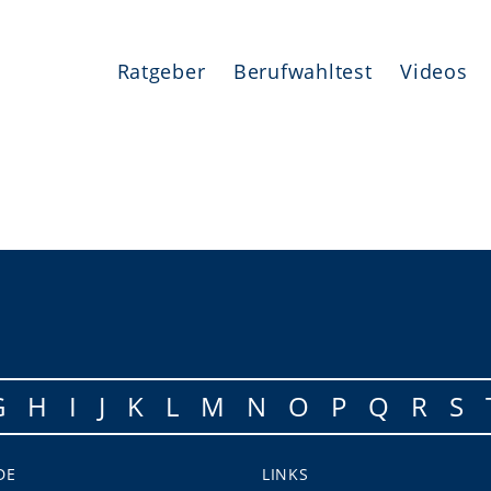
Ratgeber
Berufwahltest
Videos
G
H
I
J
K
L
M
N
O
P
Q
R
S
DE
LINKS