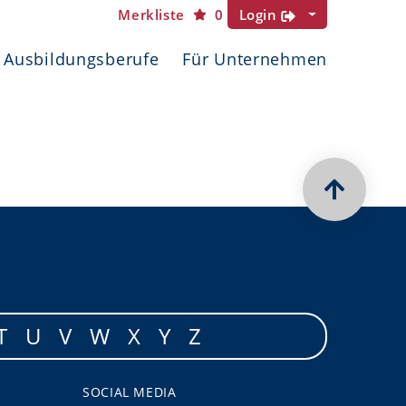
Merkliste
0
Login
Ausbildungsberufe
Für Unternehmen
T
U
V
W
X
Y
Z
SOCIAL MEDIA