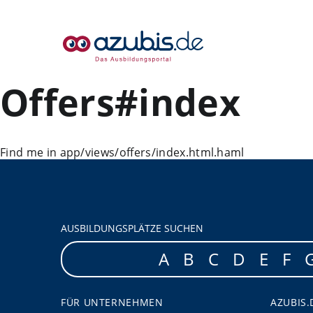
Offers#index
Find me in app/views/offers/index.html.haml
AUSBILDUNGSPLÄTZE SUCHEN
A
B
C
D
E
F
FÜR UNTERNEHMEN
AZUBIS.