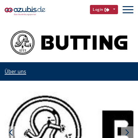
Login
Über uns