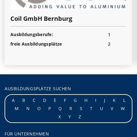
Coil GmbH Bernburg
Ausbildungsberufe:
1
freie Ausbildungsplätze
2
AUSBILDUNGSPLÄTZE SUCHEN
A
B
C
D
E
F
G
H
I
J
K
L
M
N
O
P
Q
R
S
T
U
V
W
X
Y
Z
FÜR UNTERNEHMEN