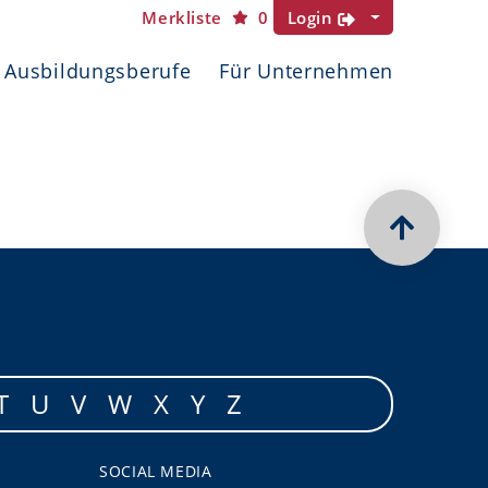
Merkliste
0
Login
Ausbildungsberufe
Für Unternehmen
T
U
V
W
X
Y
Z
SOCIAL MEDIA