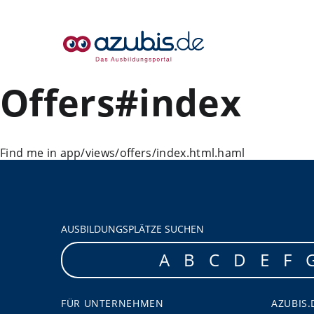
Offers#index
Find me in app/views/offers/index.html.haml
AUSBILDUNGSPLÄTZE SUCHEN
A
B
C
D
E
F
FÜR UNTERNEHMEN
AZUBIS.