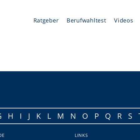
Ratgeber
Berufwahltest
Videos
G
H
I
J
K
L
M
N
O
P
Q
R
S
DE
LINKS