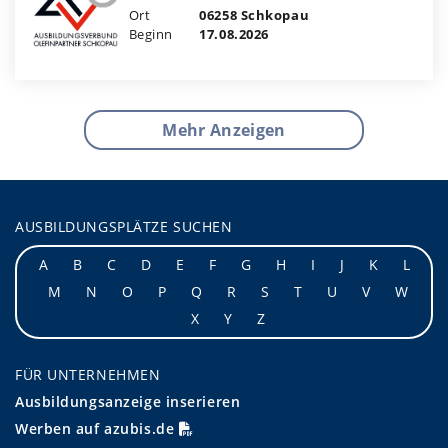
Ort
06258 Schkopau
Beginn
17.08.2026
Mehr Anzeigen
AUSBILDUNGSPLÄTZE SUCHEN
A
B
C
D
E
F
G
H
I
J
K
L
M
N
O
P
Q
R
S
T
U
V
W
X
Y
Z
FÜR UNTERNEHMEN
Ausbildungsanzeige inserieren
Werben auf azubis.de