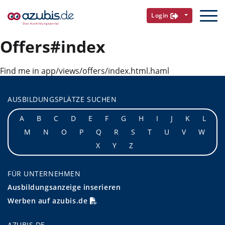
Login
Offers#index
Find me in app/views/offers/index.html.haml
AUSBILDUNGSPLÄTZE SUCHEN
A
B
C
D
E
F
G
H
I
J
K
L
M
N
O
P
Q
R
S
T
U
V
W
X
Y
Z
FÜR UNTERNEHMEN
Ausbildungsanzeige inserieren
Werben auf azubis.de
AZUBIS.DE