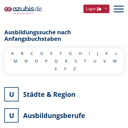
Login
Ausbildungssuche nach
Anfangsbuchstaben
A
B
C
D
E
F
G
H
I
J
K
L
M
N
O
P
Q
R
S
T
U
V
W
X
Y
Z
U
Städte & Region
U
Ausbildungsberufe