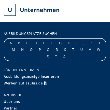
U
Unternehmen
AUSBILDUNGSPLÄTZE SUCHEN
A
B
C
D
E
F
G
H
I
J
K
L
M
N
O
P
Q
R
S
T
U
V
W
X
Y
Z
FÜR UNTERNEHMEN
Ausbildungsanzeige inserieren
Werben auf azubis.de
AZUBIS.DE
Über uns
Partner