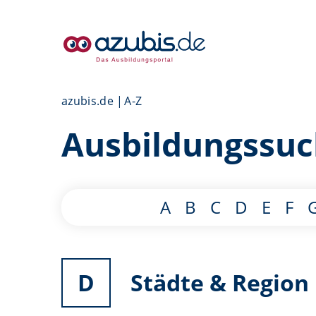
azubis.de
A-Z
Ausbildungssu
A
B
C
D
E
F
D
Städte & Region