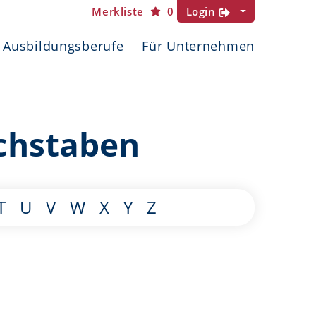
Merkliste
0
Login
Ausbildungsberufe
Für Unternehmen
chstaben
T
U
V
W
X
Y
Z