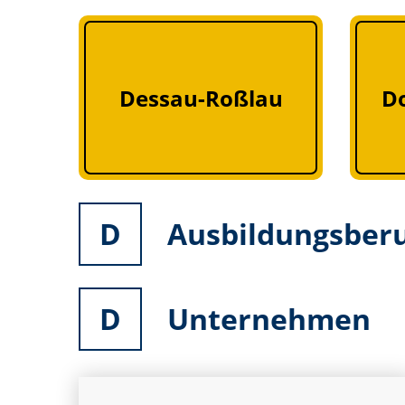
Dessau-Roßlau
D
D
Ausbildungsber
D
Unternehmen