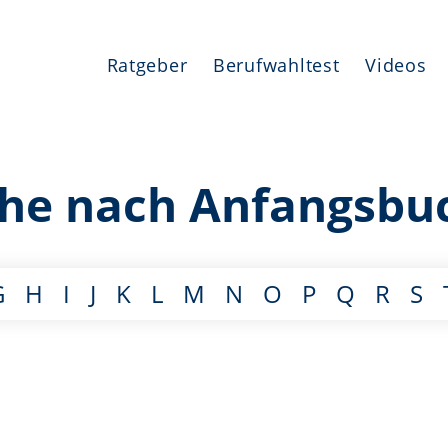
Ratgeber
Berufwahltest
Videos
che nach Anfangsbu
G
H
I
J
K
L
M
N
O
P
Q
R
S