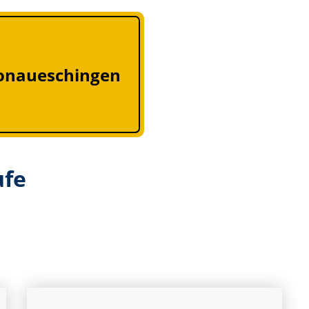
onaueschingen
ufe